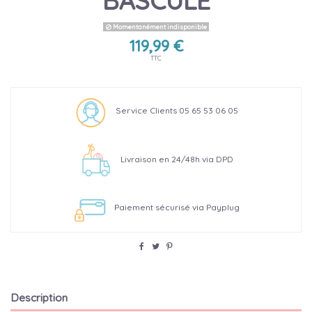
BASCULE
Momentanément indisponible
119,99 €
TTC
Service Clients 05 65 53 06 05
Livraison en 24/48h via DPD
Paiement sécurisé via Payplug
Description