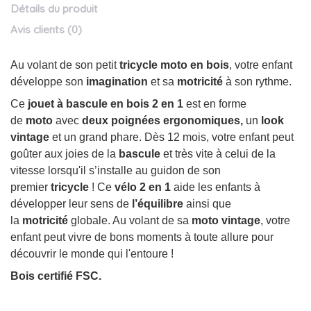
Détails du produit
Avis clients
(0)
Au volant de son petit
tricycle moto en
bois
, votre enfant
développe son
imagination
et sa
motricité
à son rythme.
Ce
jouet à bascule en bois 2 en 1
est en forme
de
moto
avec
deux poignées ergonomiques,
un
look
vintage
et un grand phare. Dès 12 mois, votre enfant peut
goûter aux joies de la
bascule
et très vite à celui de la
vitesse lorsqu'il s’installe au guidon de son
premier
tricycle
! Ce
vélo 2 en 1
aide les enfants à
développer leur sens de
l’équilibre
ainsi que
la
motricité
globale. Au volant de sa
moto vintage
, votre
enfant peut vivre de bons moments à toute allure pour
découvrir le monde qui l'entoure !
Bois certifié FSC.