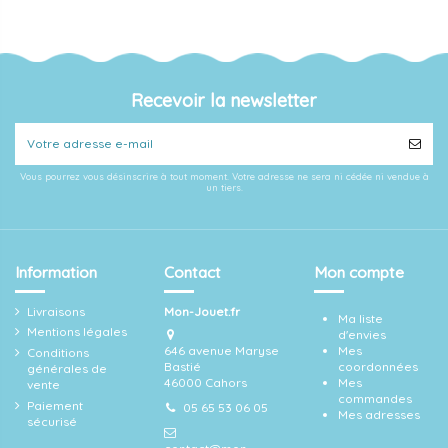
Recevoir la newsletter
Vous pourrez vous désinscrire à tout moment. Votre adresse ne sera ni cédée ni vendue à
un tiers.
Information
Contact
Mon compte
Livraisons
Mon-Jouet.fr
Ma liste
Mentions légales
d'envies
646 avenue Maryse
Mes
Conditions
Bastié
coordonnées
générales de
46000 Cahors
Mes
vente
commandes
Paiement
05 65 53 06 05
Mes adresses
sécurisé