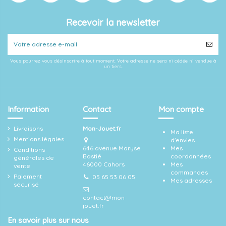
Recevoir la newsletter
Vous pourrez vous désinscrire à tout moment. Votre adresse ne sera ni cédée ni vendue à
un tiers.
Information
Contact
Mon compte
Livraisons
Mon-Jouet.fr
Ma liste
Mentions légales
d'envies
646 avenue Maryse
Mes
Conditions
Bastié
coordonnées
générales de
46000 Cahors
Mes
vente
commandes
Paiement
05 65 53 06 05
Mes adresses
sécurisé
contact@mon-
jouet.fr
En savoir plus sur nous