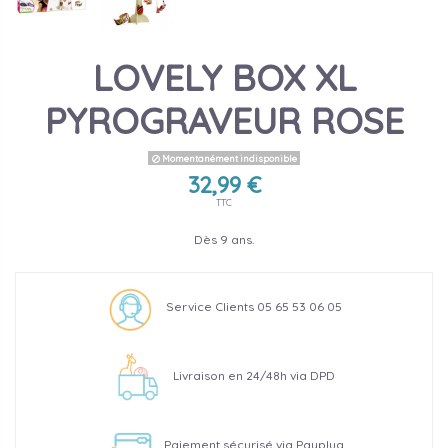
LOVELY BOX XL
PYROGRAVEUR ROSE
Momentanément indisponible
32,99 €
TTC
Dès 9 ans.
Service Clients 05 65 53 06 05
Livraison en 24/48h via DPD
Paiement sécurisé via Payplug