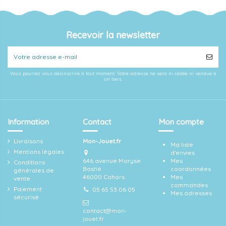
Recevoir la newsletter
Vous pourrez vous désinscrire à tout moment. Votre adresse ne sera ni cédée ni vendue à
un tiers.
Information
Contact
Mon compte
Livraisons
Mon-Jouet.fr
Ma liste
Mentions légales
d'envies
646 avenue Maryse
Mes
Conditions
Bastié
coordonnées
générales de
46000 Cahors
Mes
vente
commandes
Paiement
05 65 53 06 05
Mes adresses
sécurisé
contact@mon-
jouet.fr